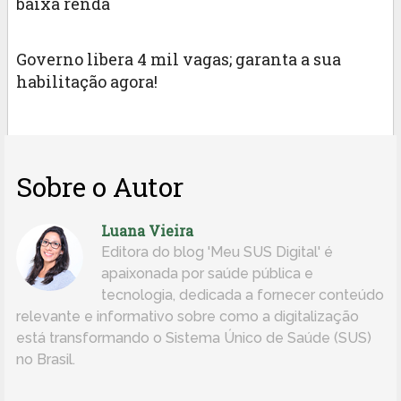
baixa renda
Governo libera 4 mil vagas; garanta a sua
habilitação agora!
Sobre o Autor
Luana Vieira
Editora do blog 'Meu SUS Digital' é
apaixonada por saúde pública e
tecnologia, dedicada a fornecer conteúdo
relevante e informativo sobre como a digitalização
está transformando o Sistema Único de Saúde (SUS)
no Brasil.