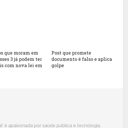
ros que moram em
Post que promete
ses 3 já podem ter
documento é falso e aplica
is com nova lei em
golpe
l' é apaixonada por saúde pública e tecnologia,