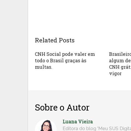
Related Posts
CNH Social pode valer em
Brasilei
todo o Brasil graças às
algum des
multas.
CNH grát
vigor
Sobre o Autor
Luana Vieira
Editora do blog 'Meu SUS Digita