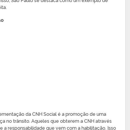
to isso, São Paulo se destaca como um exemplo de
ita.
ão
lementação da CNH Social é a promoção de uma
a no trânsito. Aqueles que obterem a CNH através
 a responsabilidade que vem com a habilitação. Isso