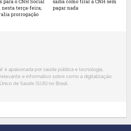
s para o CNH Social
saiba como tirar a CNH sem
nesta terça-feira;
pagar nada
alia prorrogação
l' é apaixonada por saúde pública e tecnologia,
elevante e informativo sobre como a digitalização
nico de Saúde (SUS) no Brasil.