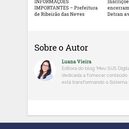
INFORMAÇÕES
Inscriçõe
IMPORTANTES – Prefeitura
encerram 
de Ribeirão das Neves
Detran av
Sobre o Autor
Luana Vieira
Editora do blog 'Meu SUS Digita
dedicada a fornecer conteúdo r
está transformando o Sistema Ú