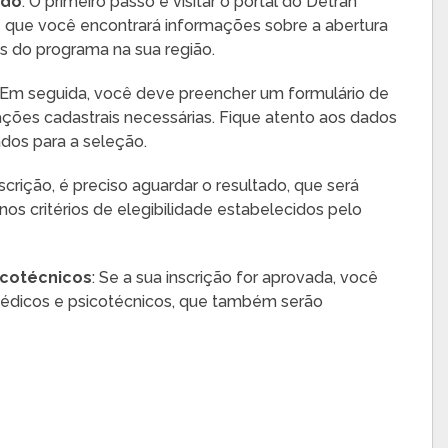
ado
: O primeiro passo é visitar o portal do Detran
e que você encontrará informações sobre a abertura
os do programa na sua região.
: Em seguida, você deve preencher um formulário de
ções cadastrais necessárias. Fique atento aos dados
ados para a seleção.
nscrição, é preciso aguardar o resultado, que será
os critérios de elegibilidade estabelecidos pelo
icotécnicos
: Se a sua inscrição for aprovada, você
médicos e psicotécnicos, que também serão