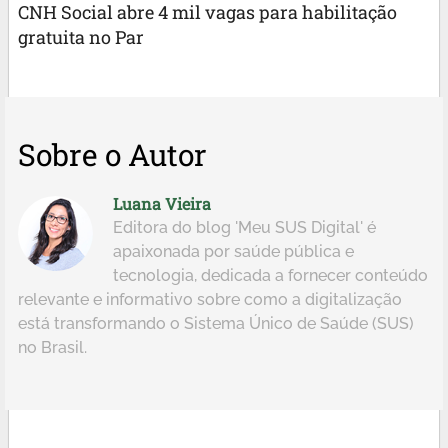
CNH Social abre 4 mil vagas para habilitação
gratuita no Par
Sobre o Autor
Luana Vieira
Editora do blog 'Meu SUS Digital' é
apaixonada por saúde pública e
tecnologia, dedicada a fornecer conteúdo
relevante e informativo sobre como a digitalização
está transformando o Sistema Único de Saúde (SUS)
no Brasil.