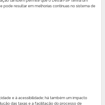
alização também permite que o Detran-SP tenha um
ue pode resultar em melhorias contínuas no sistema de
icidade e à acessibilidade; há também um impacto
ução das taxas e a facilitação do processo de