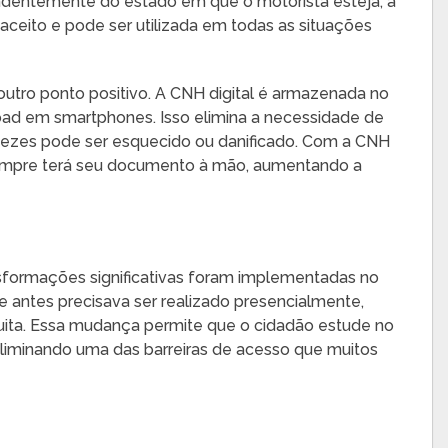
ependentemente do estado em que o motorista esteja, a
ceito e pode ser utilizada em todas as situações
outro ponto positivo. A CNH digital é armazenada no
load em smartphones. Isso elimina a necessidade de
vezes pode ser esquecido ou danificado. Com a CNH
 sempre terá seu documento à mão, aumentando a
nsformações significativas foram implementadas no
ue antes precisava ser realizado presencialmente,
tuita. Essa mudança permite que o cidadão estude no
 eliminando uma das barreiras de acesso que muitos