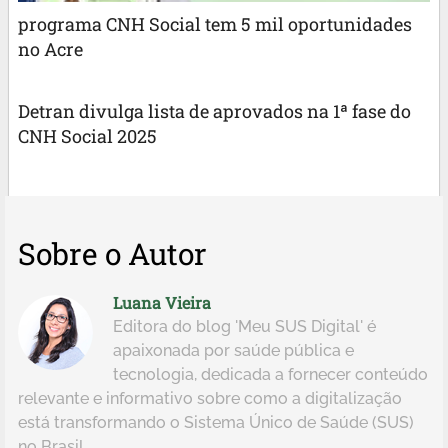
programa CNH Social tem 5 mil oportunidades
no Acre
Detran divulga lista de aprovados na 1ª fase do
CNH Social 2025
Sobre o Autor
Luana Vieira
Editora do blog 'Meu SUS Digital' é
apaixonada por saúde pública e
tecnologia, dedicada a fornecer conteúdo
relevante e informativo sobre como a digitalização
está transformando o Sistema Único de Saúde (SUS)
no Brasil.