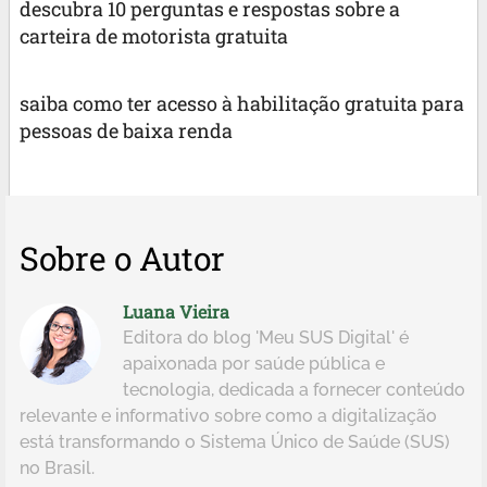
descubra 10 perguntas e respostas sobre a
carteira de motorista gratuita
saiba como ter acesso à habilitação gratuita para
pessoas de baixa renda
Sobre o Autor
Luana Vieira
Editora do blog 'Meu SUS Digital' é
apaixonada por saúde pública e
tecnologia, dedicada a fornecer conteúdo
relevante e informativo sobre como a digitalização
está transformando o Sistema Único de Saúde (SUS)
no Brasil.